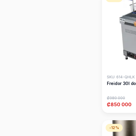
SKU: 614-QHLK
Freidor 30l d
₡980 000
₡850 000
-12%