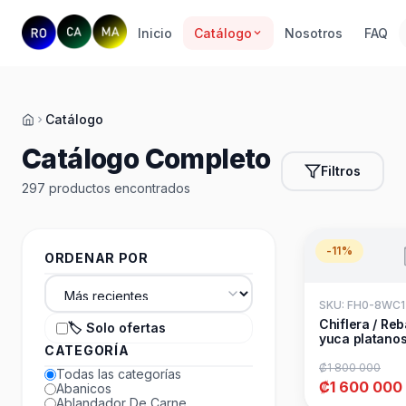
Inicio
Catálogo
Nosotros
FAQ
Catálogo
Inicio
Catálogo Completo
Filtros
297 productos encontrados
-11%
ORDENAR POR
SKU: FH0-8WC1
Chiflera / Re
🏷️ Solo ofertas
yuca platanos
CATEGORÍA
₡1 800 000
Todas las categorías
₡1 600 000
Abanicos
Ablandador De Carne