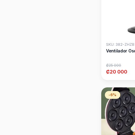
SKU: 382-ZHZB
Ventilador Os
₡25 000
₡20 000
-6%