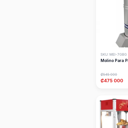
SKU: MEI-7GBG
Molino Para 
₡545 000
₡475 000