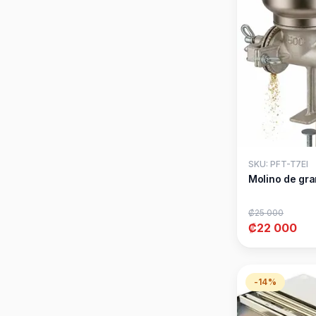
SKU: PFT-T7EI
Molino de gr
₡25 000
₡22 000
-14%