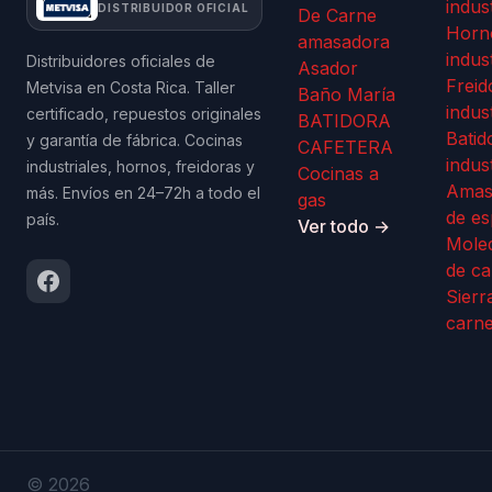
indus
DISTRIBUIDOR OFICIAL
De Carne
Horn
amasadora
indus
Distribuidores oficiales de
Asador
Freid
Metvisa en Costa Rica. Taller
Baño María
indus
certificado, repuestos originales
BATIDORA
Batid
y garantía de fábrica. Cocinas
CAFETERA
indus
industriales, hornos, freidoras y
Cocinas a
Amas
más. Envíos en 24–72h a todo el
gas
de es
país.
Ver todo →
Mole
de ca
Sierr
carn
© 2026