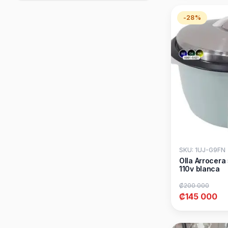
Máquina de humo
Máquina de palomitas
-28%
Máquina Para Churros
Moldeadora de pan
Moledores de carne
Molino de granos
Ollas
Ollas Arroceras
Ollas de presión
parlante
PARLANTE
Parrillas
Peladoras de ajos -papas -
cebolla
Pelador de mango
Percoladores
Planchas
Ponchera
SKU: 1UJ-G9FN
Procesador de alimentos
Olla Arrocera
Productos de belleza
110v blanca
Quemadores
Raqueta mata mosquitos
Rayador
₡200 000
Rebanadora de embutidos
₡145 000
Rebanador de tubérculos
Refresquera
Rellenadora
romana