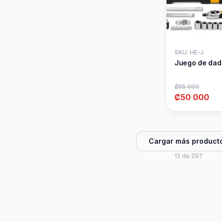
SKU: HE-J
Juego de dad
₡55 000
₡50 000
Cargar más product
12 de 297