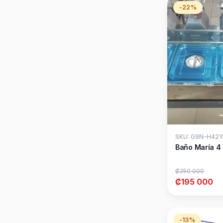
Sandwhicera
-22%
Sarten
Selladora al vacío
Selladora de vasos
Selladoras de bolsas
Shawarma
Sierra Para Carnes
Sombrillas/Paraguas
Toldo
urna fria-refrigerante
Urna para nachos
Urnas en caliente
Wafflera
Wok chino
SKU: G9N-H42
Baño María 4
₡250 000
₡195 000
-13%