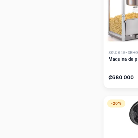
SKU: 64G-3RHG
Maquina de p
₡680 000
-20%