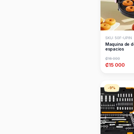
SKU: 50F-UPIN
Maquina de d
espacios
₡16 000
₡15 000
-9%