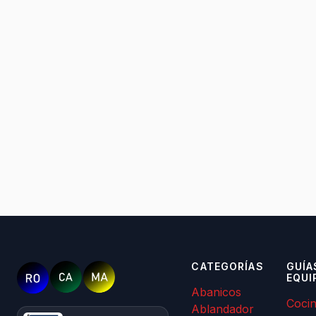
CATEGORÍAS
GUÍA
EQUI
Abanicos
Coci
Ablandador