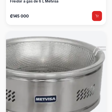
Freidor a gas de 6 L Metvisa
₡145 000