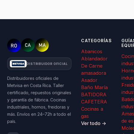
CATEGORÍAS
GUÍA
EQUI
Abanicos
Coci
Ablandador
indus
DISTRIBUIDOR OFICIAL
De Carne
Horn
amasadora
indus
Distribuidores oficiales de
Asador
Freid
Metvisa en Costa Rica. Taller
Baño María
indus
certificado, repuestos originales
BATIDORA
Batid
y garantía de fábrica. Cocinas
CAFETERA
indus
industriales, hornos, freidoras y
Cocinas a
Amas
más. Envíos en 24–72h a todo el
gas
de es
país.
Ver todo →
Mole