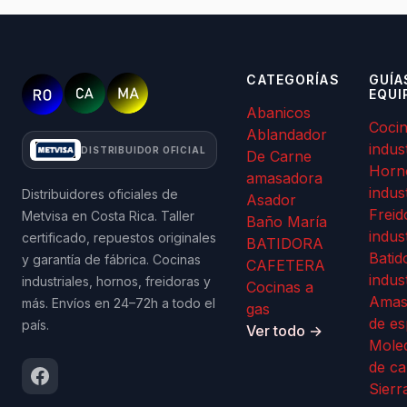
CATEGORÍAS
GUÍA
EQUI
Abanicos
Coci
Ablandador
indus
DISTRIBUIDOR OFICIAL
De Carne
Horn
amasadora
indus
Distribuidores oficiales de
Asador
Freid
Metvisa en Costa Rica. Taller
Baño María
indus
certificado, repuestos originales
BATIDORA
Batid
y garantía de fábrica. Cocinas
CAFETERA
indus
industriales, hornos, freidoras y
Cocinas a
Amas
más. Envíos en 24–72h a todo el
gas
de es
país.
Ver todo →
Mole
de ca
Sierr