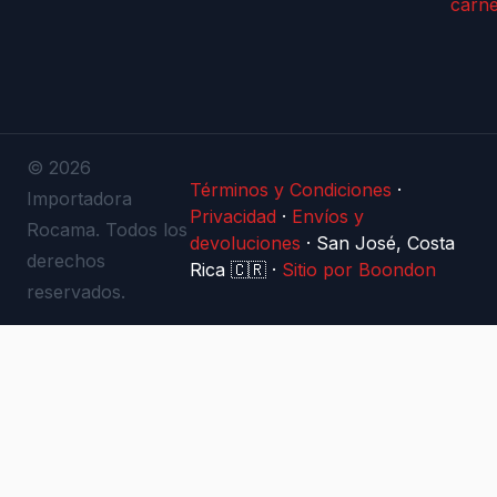
carn
© 2026
Términos y Condiciones
·
Importadora
Privacidad
·
Envíos y
Rocama. Todos los
devoluciones
·
San José, Costa
derechos
Rica 🇨🇷
·
Sitio por Boondon
reservados.