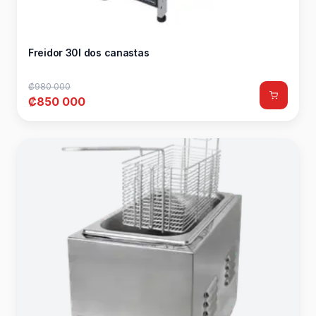
Freidor 30l dos canastas
₡980 000
₡850 000