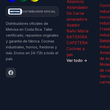
Abanicos
Coci
Ablandador
indus
DISTRIBUIDOR OFICIAL
De Carne
Horn
amasadora
indus
Distribuidores oficiales de
Asador
Freid
Metvisa en Costa Rica. Taller
Baño María
indus
certificado, repuestos originales
BATIDORA
Batid
y garantía de fábrica. Cocinas
CAFETERA
indus
industriales, hornos, freidoras y
Cocinas a
Amas
más. Envíos en 24–72h a todo el
gas
de es
país.
Ver todo →
Mole
de ca
Sierr
carn