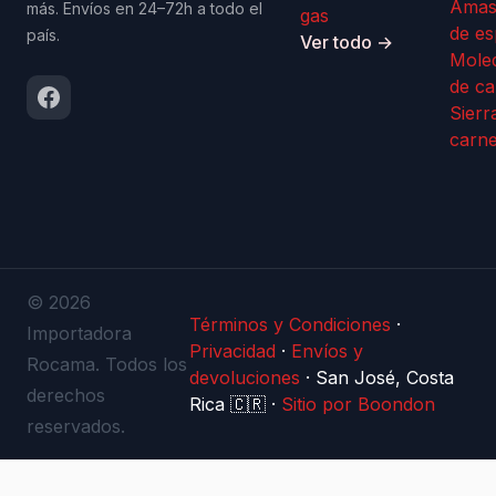
Amas
más. Envíos en 24–72h a todo el
gas
de es
país.
Ver todo →
Mole
de ca
Sierr
carn
© 2026
Términos y Condiciones
·
Importadora
Privacidad
·
Envíos y
Rocama. Todos los
devoluciones
·
San José, Costa
derechos
Rica 🇨🇷
·
Sitio por Boondon
reservados.