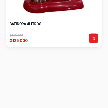
BATIDORA 4LITROS
₡145 000
₡125 000