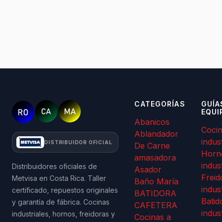
CATEGORÍAS
GUÍA
EQUI
Abanicos
Coci
Ablandador
indus
DISTRIBUIDOR OFICIAL
De Carne
Horn
amasadora
indus
Distribuidores oficiales de
Asador
Freid
Metvisa en Costa Rica. Taller
Baño María
indus
certificado, repuestos originales
BATIDORA
Batid
y garantía de fábrica. Cocinas
CAFETERA
indus
industriales, hornos, freidoras y
Cocinas a