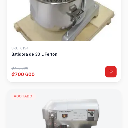
SKU: 6154
Batidora de 30 L Ferton
₡775 000
₡700 600
AGOTADO