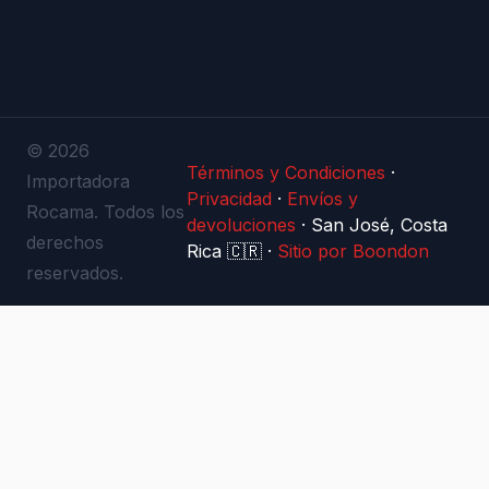
© 2026
Términos y Condiciones
·
Importadora
Privacidad
·
Envíos y
Rocama. Todos los
devoluciones
·
San José, Costa
derechos
Rica 🇨🇷
·
Sitio por Boondon
reservados.