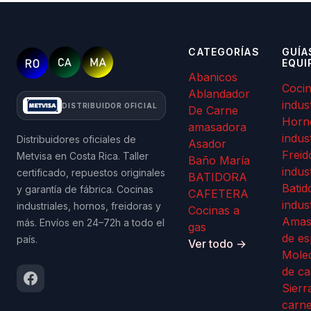
CATEGORÍAS
GUÍA
EQUI
Abanicos
Coci
Ablandador
indus
DISTRIBUIDOR OFICIAL
De Carne
Horn
amasadora
indus
Distribuidores oficiales de
Asador
Freid
Metvisa en Costa Rica. Taller
Baño María
indus
certificado, repuestos originales
BATIDORA
Batid
y garantía de fábrica. Cocinas
CAFETERA
indus
industriales, hornos, freidoras y
Cocinas a
Amas
más. Envíos en 24–72h a todo el
gas
de es
país.
Ver todo →
Mole
de ca
Sierr
carn