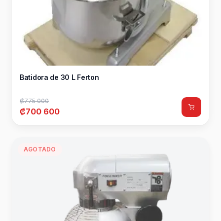
Batidora de 30 L Ferton
₡775 000
₡700 600
AGOTADO