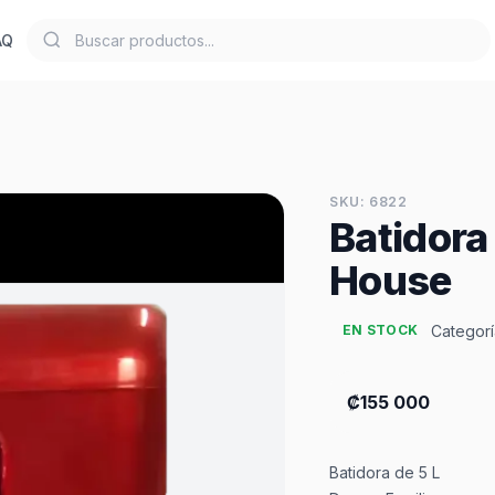
AQ
SKU: 6822
Batidora
House
Categorí
EN STOCK
₡155 000
Batidora de 5 L