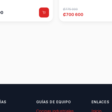
₡775 000
00
₡700 600
ÍAS
GUÍAS DE EQUIPO
ENLACES
Cocinas industriales
Inicio