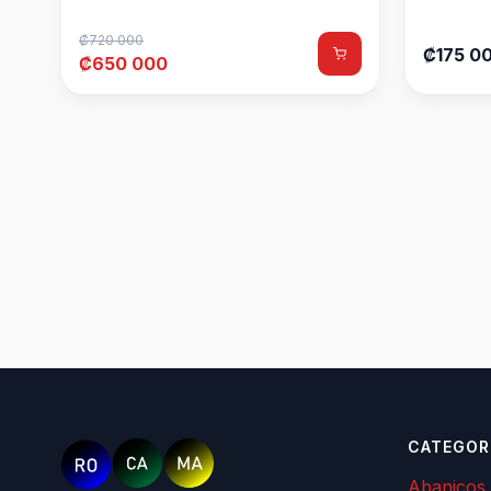
₡720 000
₡175 0
₡650 000
CATEGOR
Abanicos