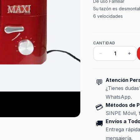
De uso Familiar
Su tazón es desmonta
6 velocidades
CANTIDAD
Atención Per
💬
¿Tienes duda
WhatsApp.
Métodos de P
💳
SINPE Móvil, t
Envíos a Todo
🚚
Entrega rápid
mensajería.