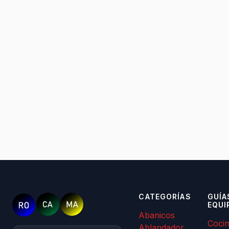
CATEGORÍAS
GUÍA
EQUI
Abanicos
Coci
Ablandador