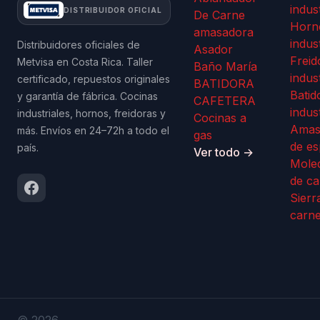
indus
DISTRIBUIDOR OFICIAL
De Carne
Horn
amasadora
indus
Distribuidores oficiales de
Asador
Freid
Metvisa en Costa Rica. Taller
Baño María
indus
certificado, repuestos originales
BATIDORA
Batid
y garantía de fábrica. Cocinas
CAFETERA
indus
industriales, hornos, freidoras y
Cocinas a
Amas
más. Envíos en 24–72h a todo el
gas
de es
país.
Ver todo →
Mole
de ca
Sierr
carn