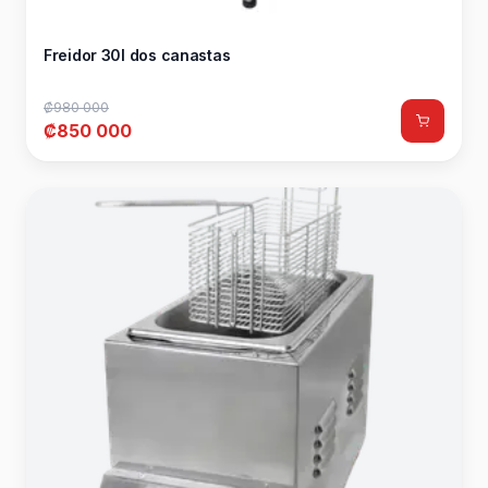
Freidor 30l dos canastas
₡980 000
₡850 000