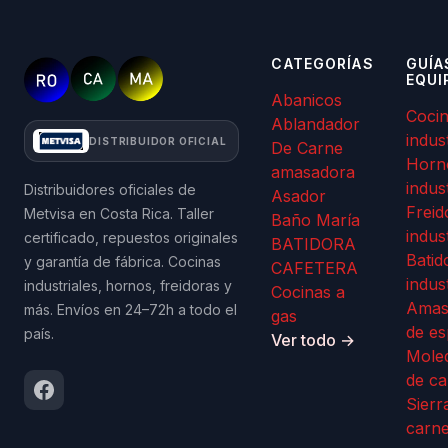
CATEGORÍAS
GUÍA
EQUI
Abanicos
Coci
Ablandador
indus
DISTRIBUIDOR OFICIAL
De Carne
Horn
amasadora
indus
Distribuidores oficiales de
Asador
Freid
Metvisa en Costa Rica. Taller
Baño María
indus
certificado, repuestos originales
BATIDORA
Batid
y garantía de fábrica. Cocinas
CAFETERA
indus
industriales, hornos, freidoras y
Cocinas a
Amas
más. Envíos en 24–72h a todo el
gas
de es
país.
Ver todo →
Mole
de ca
Sierr
carn