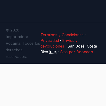
© 2026
Términos y Condiciones
·
Importadora
Privacidad
·
Envíos y
Rocama. Todos los
devoluciones
·
San José, Costa
derechos
Rica 🇨🇷
·
Sitio por Boondon
reservados.