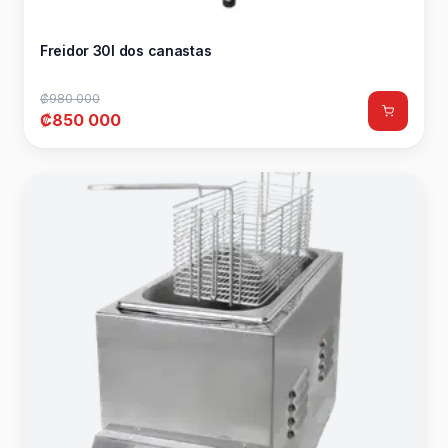
Freidor 30l dos canastas
₡980 000
₡850 000