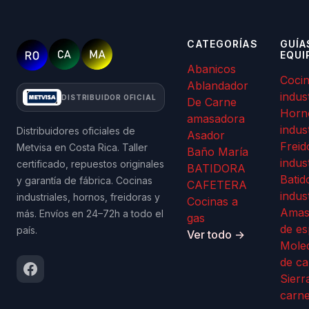
CATEGORÍAS
GUÍA
EQUI
Abanicos
Coci
Ablandador
indus
DISTRIBUIDOR OFICIAL
De Carne
Horn
amasadora
indus
Distribuidores oficiales de
Asador
Freid
Metvisa en Costa Rica. Taller
Baño María
indus
certificado, repuestos originales
BATIDORA
Batid
y garantía de fábrica. Cocinas
CAFETERA
indus
industriales, hornos, freidoras y
Cocinas a
Amas
más. Envíos en 24–72h a todo el
gas
de es
país.
Ver todo →
Mole
de ca
Sierr
carn