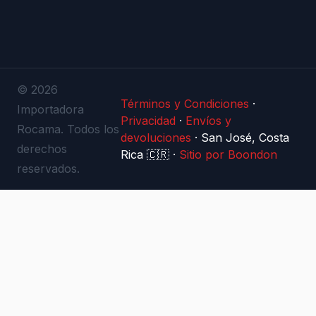
© 2026
Términos y Condiciones
·
Importadora
Privacidad
·
Envíos y
Rocama. Todos los
devoluciones
·
San José, Costa
derechos
Rica 🇨🇷
·
Sitio por Boondon
reservados.