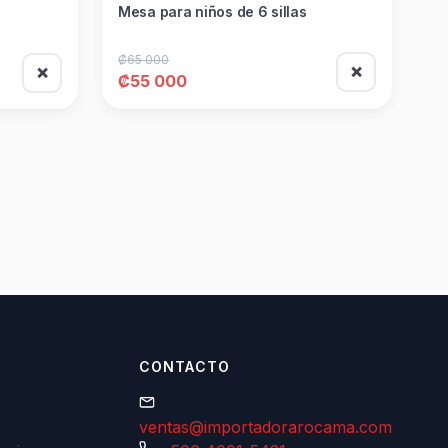
Mesa para niños de 6 sillas
₡65 000
❌
❌
₡55 000
CONTACTO
ventas@importadorarocama.com