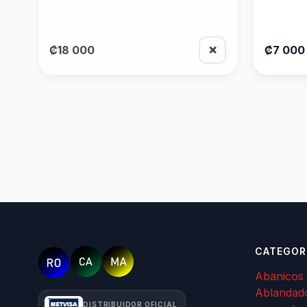
₡18 000
₡7 000
❌
CATEGOR
Abanicos
Ablandad
DISTRIBUIDOR OFICIAL