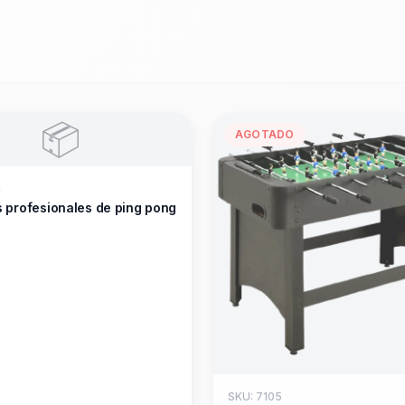
📦
AGOTADO
4
 profesionales de ping pong
SKU: 7105