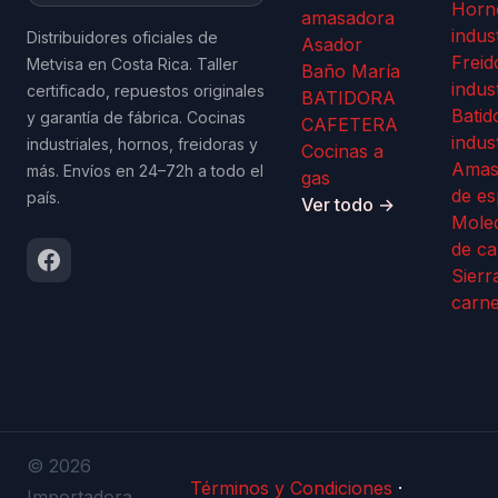
Horn
amasadora
indus
Distribuidores oficiales de
Asador
Freid
Metvisa en Costa Rica. Taller
Baño María
indus
certificado, repuestos originales
BATIDORA
Batid
y garantía de fábrica. Cocinas
CAFETERA
indus
industriales, hornos, freidoras y
Cocinas a
Amas
más. Envíos en 24–72h a todo el
gas
de es
país.
Ver todo →
Mole
de ca
Sierr
carn
© 2026
Términos y Condiciones
·
Importadora