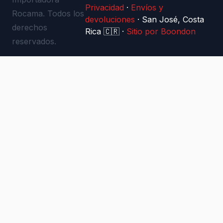
Privacidad
·
Envíos y
Rocama. Todos los
devoluciones
·
San José, Costa
derechos
Rica 🇨🇷
·
Sitio por Boondon
reservados.