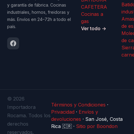
Batid
y garantía de fábrica. Cocinas
CAFETERA
indus
industriales, hornos, freidoras y
Cocinas a
Amas
más. Envíos en 24–72h a todo el
gas
de es
país.
Ver todo →
Mole
de ca
Sierr
carn
© 2026
Términos y Condiciones
·
Importadora
Privacidad
·
Envíos y
Rocama. Todos los
devoluciones
·
San José, Costa
derechos
Rica 🇨🇷
·
Sitio por Boondon
reservados.