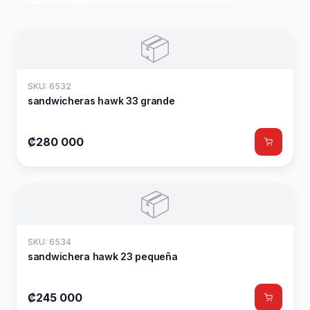
📦
SKU: 6532
sandwicheras hawk 33 grande
₡280 000
📦
SKU: 6534
sandwichera hawk 23 pequeña
₡245 000