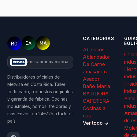
CATEGORÍAS
GUÍA
EQUI
Abanicos
Coci
Ablandador
indus
DISTRIBUIDOR OFICIAL
De Carne
Horn
amasadora
indus
Distribuidores oficiales de
Asador
Freid
Metvisa en Costa Rica. Taller
Baño María
indus
certificado, repuestos originales
BATIDORA
Batid
y garantía de fábrica. Cocinas
CAFETERA
indus
industriales, hornos, freidoras y
Cocinas a
Amas
más. Envíos en 24–72h a todo el
gas
de es
país.
Ver todo →
Mole
de ca