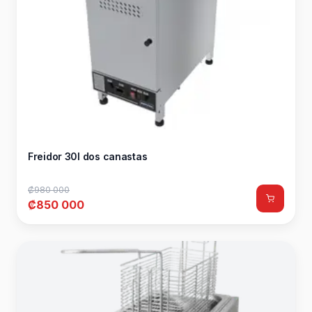
Freidor 30l dos canastas
₡980 000
₡850 000