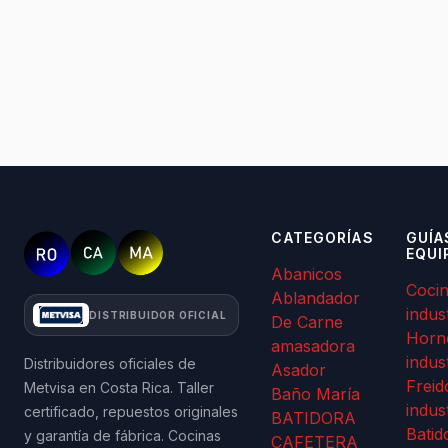
CATEGORÍAS
GUÍA
EQUI
Abanicos
Coci
Ablandador
indus
DISTRIBUIDOR OFICIAL
De Carne
Horn
amasadora
indus
Distribuidores oficiales de
Asador
Freid
Metvisa en Costa Rica. Taller
Baño María
indus
certificado, repuestos originales
BATIDORA
Batid
y garantía de fábrica. Cocinas
CAFETERA