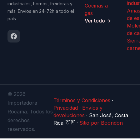
indus
industriales, hornos, freidoras y
Cocinas a
Amas
más. Envíos en 24–72h a todo el
gas
de es
país.
Ver todo →
Mole
de ca
Sierr
carn
© 2026
Términos y Condiciones
·
Importadora
Privacidad
·
Envíos y
Rocama. Todos los
devoluciones
·
San José, Costa
derechos
Rica 🇨🇷
·
Sitio por Boondon
reservados.