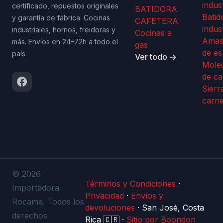
indus
certificado, repuestos originales
BATIDORA
Batid
y garantía de fábrica. Cocinas
CAFETERA
indus
industriales, hornos, freidoras y
Cocinas a
Amas
más. Envíos en 24–72h a todo el
gas
de es
país.
Ver todo →
Mole
de ca
Sierr
carn
© 2026
Términos y Condiciones
·
Importadora
Privacidad
·
Envíos y
Rocama. Todos los
devoluciones
·
San José, Costa
derechos
Rica 🇨🇷
·
Sitio por Boondon