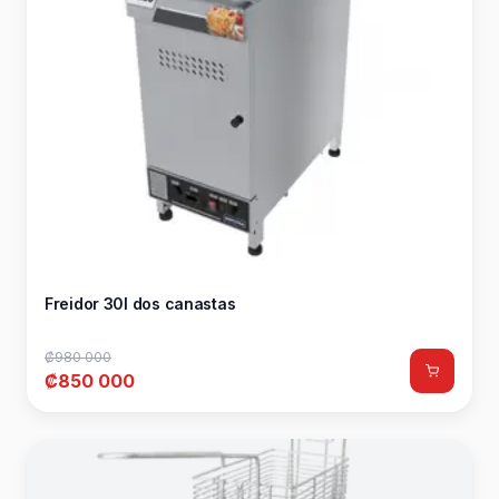
Freidor 30l dos canastas
₡980 000
₡850 000