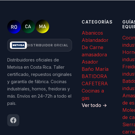
CATEGORÍAS
GUÍA
EQUI
Abanicos
Coci
Ablandador
indus
DISTRIBUIDOR OFICIAL
De Carne
Horn
amasadora
indus
Distribuidores oficiales de
Asador
Freid
Metvisa en Costa Rica. Taller
Baño María
indus
certificado, repuestos originales
BATIDORA
Batid
y garantía de fábrica. Cocinas
CAFETERA
indus
industriales, hornos, freidoras y
Cocinas a
Amas
más. Envíos en 24–72h a todo el
gas
de es
país.
Ver todo →
Mole
de ca
Sierr
carn