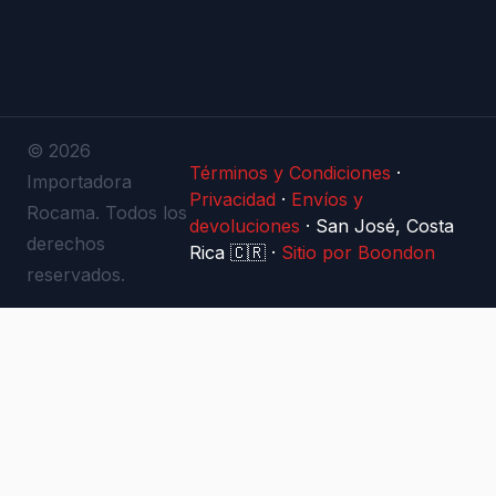
© 2026
Términos y Condiciones
·
Importadora
Privacidad
·
Envíos y
Rocama. Todos los
devoluciones
·
San José, Costa
derechos
Rica 🇨🇷
·
Sitio por Boondon
reservados.