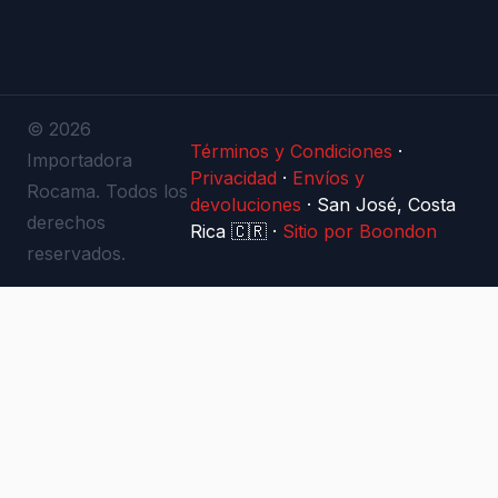
© 2026
Términos y Condiciones
·
Importadora
Privacidad
·
Envíos y
Rocama. Todos los
devoluciones
·
San José, Costa
derechos
Rica 🇨🇷
·
Sitio por Boondon
reservados.