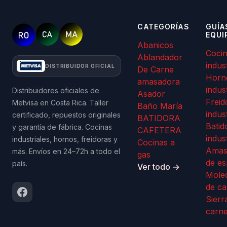
CATEGORÍAS
GUÍA
EQUI
Abanicos
Coci
Ablandador
indus
DISTRIBUIDOR OFICIAL
De Carne
Horn
amasadora
indus
Distribuidores oficiales de
Asador
Freid
Metvisa en Costa Rica. Taller
Baño María
indus
certificado, repuestos originales
BATIDORA
Batid
y garantía de fábrica. Cocinas
CAFETERA
indus
industriales, hornos, freidoras y
Cocinas a
Amas
más. Envíos en 24–72h a todo el
gas
de es
país.
Ver todo →
Mole
de ca
Sierr
carn