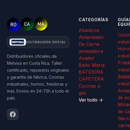
CATEGORÍAS
GUÍA
EQUI
Abanicos
Coci
Ablandador
indus
DISTRIBUIDOR OFICIAL
De Carne
Horn
amasadora
indus
Distribuidores oficiales de
Asador
Freid
Metvisa en Costa Rica. Taller
Baño María
indus
certificado, repuestos originales
BATIDORA
Batid
y garantía de fábrica. Cocinas
CAFETERA
indus
industriales, hornos, freidoras y
Cocinas a
Amas
más. Envíos en 24–72h a todo el
gas
de es
país.
Ver todo →
Mole
de ca
Sierr
carn