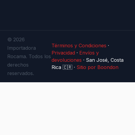
© 2026
Términos y Condiciones
·
Importadora
Privacidad
·
Envíos y
Rocama. Todos los
devoluciones
·
San José, Costa
derechos
Rica 🇨🇷
·
Sitio por Boondon
reservados.