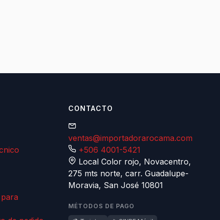
CONTACTO
ventas@importadorarocama.com
écnico
+506 4001-5421
Local Color rojo, Novacentro,
275 mts norte, carr. Guadalupe-
Moravia, San José 10801
 para
MÉTODOS DE PAGO