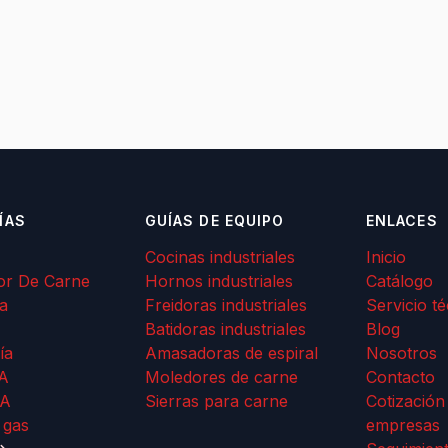
ÍAS
GUÍAS DE EQUIPO
ENLACES
Cocinas industriales
Inicio
or De Carne
Hornos industriales
Catálogo
a
Freidoras industriales
Servicio t
Batidoras industriales
Blog
ía
Amasadoras de espiral
Nosotros
A
Moledores de carne
Contacto
A
Sierras para carne
Cotización
 gas
empresas