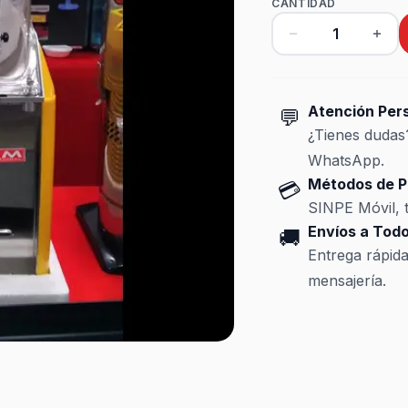
CANTIDAD
Atención Per
💬
¿Tienes duda
WhatsApp.
Métodos de P
💳
SINPE Móvil, t
Envíos a Todo
🚚
Entrega rápid
mensajería.