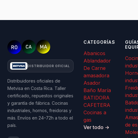
CATEGORÍAS
GUÍA
EQUI
Abanicos
Coci
Ablandador
indus
DISTRIBUIDOR OFICIAL
De Carne
Horn
amasadora
indus
Distribuidores oficiales de
Asador
Freid
Metvisa en Costa Rica. Taller
Baño María
indus
certificado, repuestos originales
BATIDORA
Batid
y garantía de fábrica. Cocinas
CAFETERA
indus
industriales, hornos, freidoras y
Cocinas a
Amas
más. Envíos en 24–72h a todo el
gas
de es
país.
Ver todo →
Mole