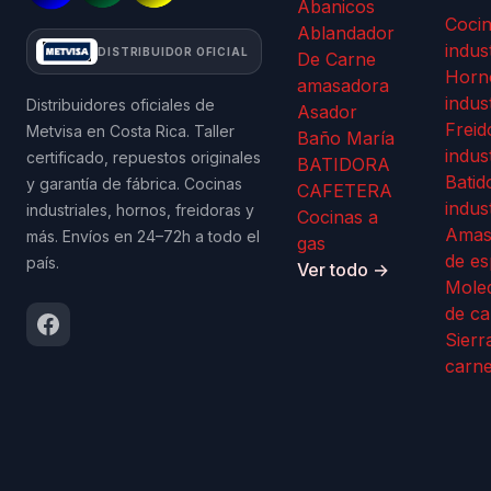
Abanicos
Coci
Ablandador
indus
DISTRIBUIDOR OFICIAL
De Carne
Horn
amasadora
indus
Distribuidores oficiales de
Asador
Freid
Metvisa en Costa Rica. Taller
Baño María
indus
certificado, repuestos originales
BATIDORA
Batid
y garantía de fábrica. Cocinas
CAFETERA
indus
industriales, hornos, freidoras y
Cocinas a
Amas
más. Envíos en 24–72h a todo el
gas
de es
país.
Ver todo →
Mole
de ca
Sierr
carn