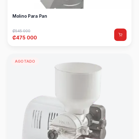
Molino Para Pan
₡545 000
₡475 000
AGOTADO