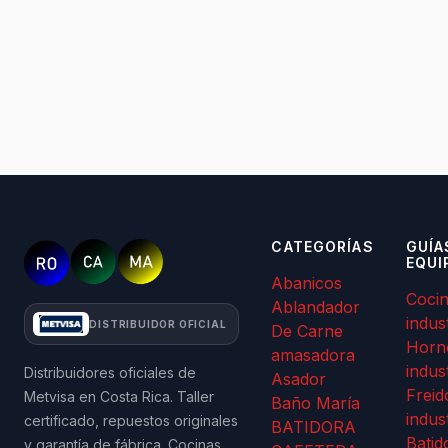
CATEGORÍAS
GUÍA
EQUI
Abanicos
Coci
Ablandador
indus
DISTRIBUIDOR OFICIAL
De Carne
Horn
amasadora
indus
Distribuidores oficiales de
Asador
Freid
Metvisa en Costa Rica. Taller
Baño María
indus
certificado, repuestos originales
BATIDORA
Batid
y garantía de fábrica. Cocinas