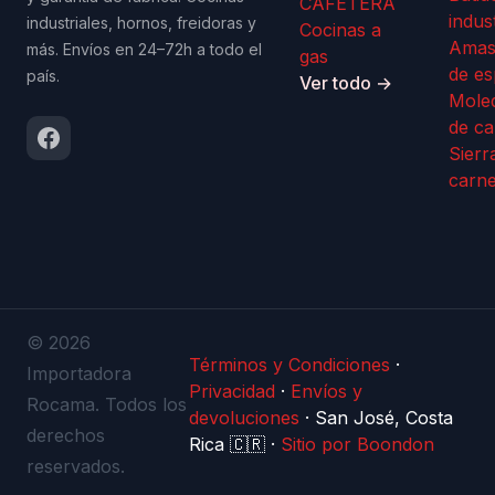
CAFETERA
indus
industriales, hornos, freidoras y
Cocinas a
Amas
más. Envíos en 24–72h a todo el
gas
de es
país.
Ver todo →
Mole
de ca
Sierr
carn
© 2026
Términos y Condiciones
·
Importadora
Privacidad
·
Envíos y
Rocama. Todos los
devoluciones
·
San José, Costa
derechos
Rica 🇨🇷
·
Sitio por Boondon
reservados.