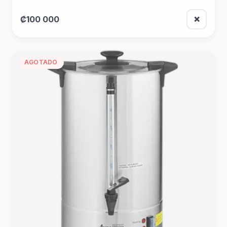
₡100 000
❌
AGOTADO