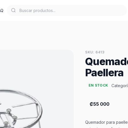
AQ
SKU: 6413
Quemador
Paellera
Categorí
EN STOCK
₡55 000
Quemador para paeller