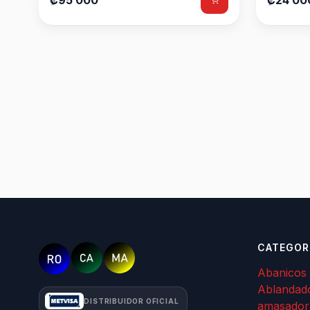
₡95 000
₡24 00
CATEGOR
Abanicos
Ablandad
DISTRIBUIDOR OFICIAL
amasador