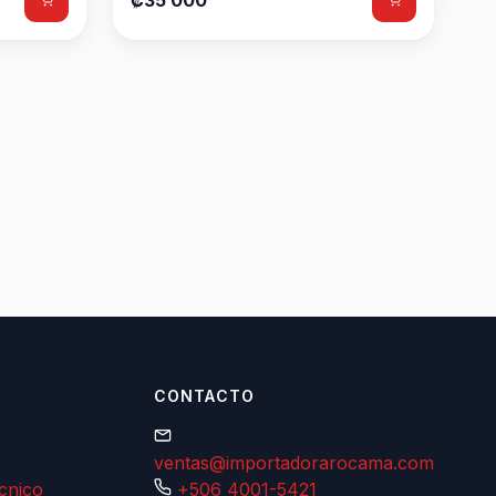
₡35 000
CONTACTO
ventas@importadorarocama.com
écnico
+506 4001-5421