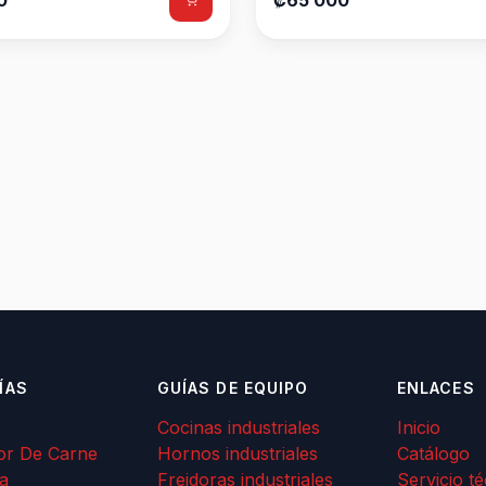
0
₡65 000
ÍAS
GUÍAS DE EQUIPO
ENLACES
Cocinas industriales
Inicio
or De Carne
Hornos industriales
Catálogo
a
Freidoras industriales
Servicio t