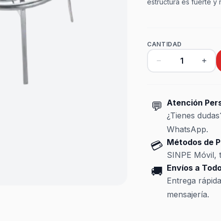
estructura es fuerte y 
CANTIDAD
Atención Per
💬
¿Tienes duda
WhatsApp.
Métodos de P
💳
SINPE Móvil, t
Envíos a Todo
🚚
Entrega rápid
mensajería.