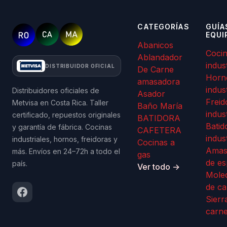
CATEGORÍAS
GUÍA
EQUI
Abanicos
Coci
Ablandador
indus
DISTRIBUIDOR OFICIAL
De Carne
Horn
amasadora
indus
Distribuidores oficiales de
Asador
Freid
Metvisa en Costa Rica. Taller
Baño María
indus
certificado, repuestos originales
BATIDORA
Batid
y garantía de fábrica. Cocinas
CAFETERA
indus
industriales, hornos, freidoras y
Cocinas a
Amas
más. Envíos en 24–72h a todo el
gas
de es
país.
Ver todo →
Mole
de ca
Sierr
carn