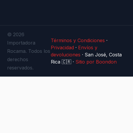
© 2026
Términos y Condiciones
·
Importadora
Privacidad
·
Envíos y
Rocama. Todos los
devoluciones
·
San José, Costa
derechos
Rica 🇨🇷
·
Sitio por Boondon
reservados.