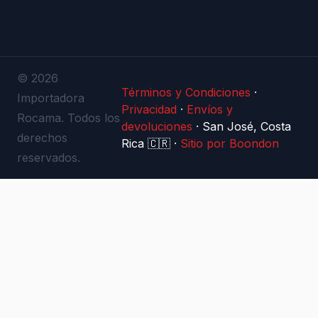
© 2026
Términos y Condiciones
·
Importadora
Privacidad
·
Envíos y
Rocama. Todos los
devoluciones
·
San José, Costa
derechos
Rica 🇨🇷
·
Sitio por Boondon
reservados.