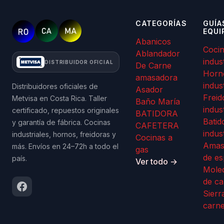
CATEGORÍAS
GUÍA
EQUI
Abanicos
Coci
Ablandador
indus
DISTRIBUIDOR OFICIAL
De Carne
Horn
amasadora
indus
Distribuidores oficiales de
Asador
Freid
Metvisa en Costa Rica. Taller
Baño María
indus
certificado, repuestos originales
BATIDORA
Batid
y garantía de fábrica. Cocinas
CAFETERA
indus
industriales, hornos, freidoras y
Cocinas a
Amas
más. Envíos en 24–72h a todo el
gas
de es
país.
Ver todo →
Mole
de ca
Sierr
carn