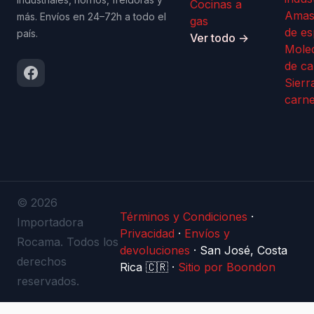
Cocinas a
Amas
más. Envíos en 24–72h a todo el
gas
de es
país.
Ver todo →
Mole
de ca
Sierr
carn
© 2026
Términos y Condiciones
·
Importadora
Privacidad
·
Envíos y
Rocama. Todos los
devoluciones
·
San José, Costa
derechos
Rica 🇨🇷
·
Sitio por Boondon
reservados.