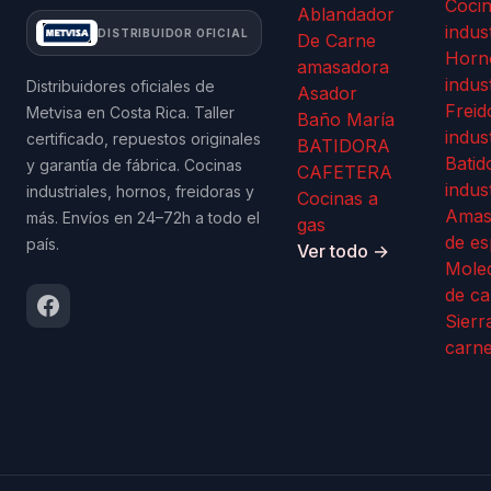
Coci
Ablandador
indus
DISTRIBUIDOR OFICIAL
De Carne
Horn
amasadora
indus
Distribuidores oficiales de
Asador
Freid
Metvisa en Costa Rica. Taller
Baño María
indus
certificado, repuestos originales
BATIDORA
Batid
y garantía de fábrica. Cocinas
CAFETERA
indus
industriales, hornos, freidoras y
Cocinas a
Amas
más. Envíos en 24–72h a todo el
gas
de es
país.
Ver todo →
Mole
de ca
Sierr
carn