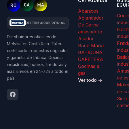
CATEGORÍAS
GUÍA
EQUI
Abanicos
Coci
Ablandador
indus
DISTRIBUIDOR OFICIAL
De Carne
Horn
amasadora
indus
Distribuidores oficiales de
Asador
Freid
Metvisa en Costa Rica. Taller
Baño María
indus
certificado, repuestos originales
BATIDORA
Batid
y garantía de fábrica. Cocinas
CAFETERA
indus
industriales, hornos, freidoras y
Cocinas a
Amas
más. Envíos en 24–72h a todo el
gas
de es
país.
Ver todo →
Mole
de ca
Sierr
carn