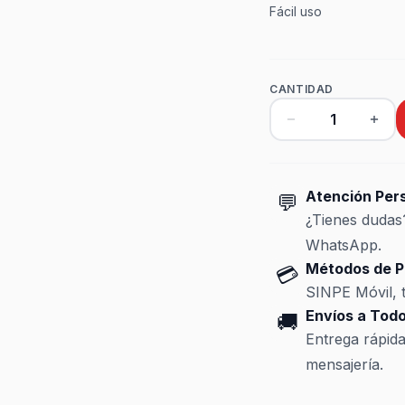
Fácil uso
CANTIDAD
Atención Per
💬
¿Tienes duda
WhatsApp.
Métodos de P
💳
SINPE Móvil, t
Envíos a Todo
🚚
Entrega rápid
mensajería.