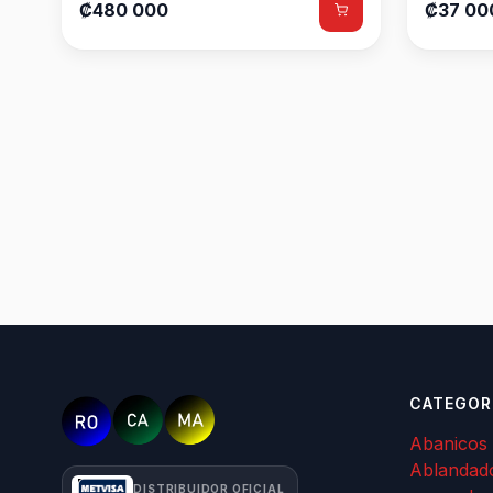
₡480 000
₡37 00
CATEGOR
Abanicos
Ablandad
DISTRIBUIDOR OFICIAL