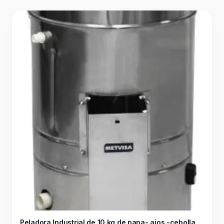
Peladora Industrial de 10 kg de papa- ajos -cebolla