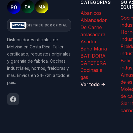
CATEGORÍAS
GUÍA
EQUI
Abanicos
Coci
Ablandador
indus
DISTRIBUIDOR OFICIAL
De Carne
Horn
amasadora
indus
Distribuidores oficiales de
Asador
Freid
Metvisa en Costa Rica. Taller
Baño María
indus
certificado, repuestos originales
BATIDORA
Batid
y garantía de fábrica. Cocinas
CAFETERA
indus
industriales, hornos, freidoras y
Cocinas a
Amas
más. Envíos en 24–72h a todo el
gas
de es
país.
Ver todo →
Mole
de ca
Sierr
carn