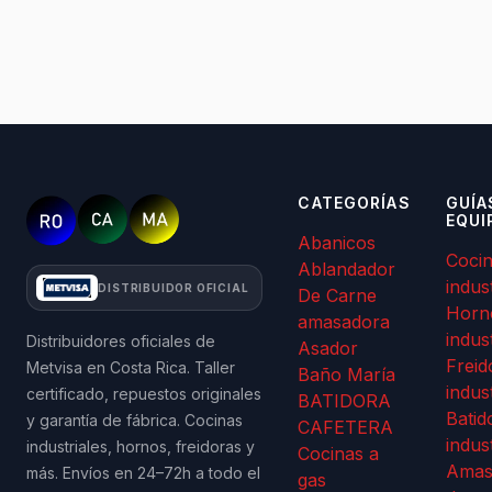
CATEGORÍAS
GUÍA
EQUI
Abanicos
Coci
Ablandador
indus
DISTRIBUIDOR OFICIAL
De Carne
Horn
amasadora
indus
Distribuidores oficiales de
Asador
Freid
Metvisa en Costa Rica. Taller
Baño María
indus
certificado, repuestos originales
BATIDORA
Batid
y garantía de fábrica. Cocinas
CAFETERA
indus
industriales, hornos, freidoras y
Cocinas a
Amas
más. Envíos en 24–72h a todo el
gas