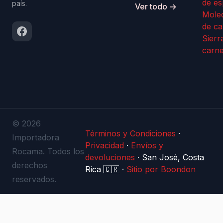
de es
país.
Ver todo →
Mole
de ca
Sierr
carn
© 2026
Términos y Condiciones
·
Importadora
Privacidad
·
Envíos y
Rocama. Todos los
devoluciones
·
San José, Costa
derechos
Rica 🇨🇷
·
Sitio por Boondon
reservados.