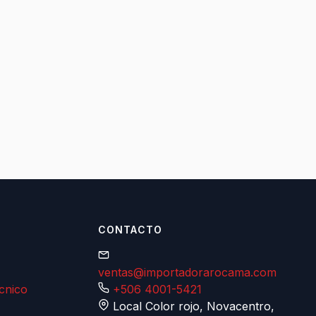
CONTACTO
ventas@importadorarocama.com
écnico
+506 4001-5421
Local Color rojo, Novacentro,