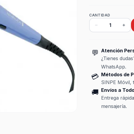
CANTIDAD
Atención Per
💬
¿Tienes duda
WhatsApp.
Métodos de P
💳
SINPE Móvil, t
Envíos a Todo
🚚
Entrega rápid
mensajería.