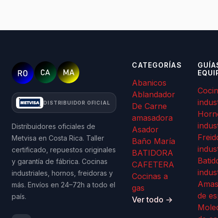
CATEGORÍAS
GUÍA
EQUI
Abanicos
Coci
Ablandador
indus
DISTRIBUIDOR OFICIAL
De Carne
Horn
amasadora
indus
Distribuidores oficiales de
Asador
Freid
Metvisa en Costa Rica. Taller
Baño María
indus
certificado, repuestos originales
BATIDORA
Batid
y garantía de fábrica. Cocinas
CAFETERA
indus
industriales, hornos, freidoras y
Cocinas a
Amas
más. Envíos en 24–72h a todo el
gas
de es
país.
Ver todo →
Mole