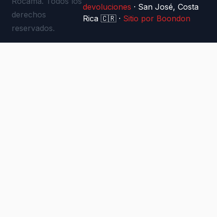
Rocama. Todos los
devoluciones
·
San José, Costa
derechos
Rica 🇨🇷
·
Sitio por Boondon
reservados.