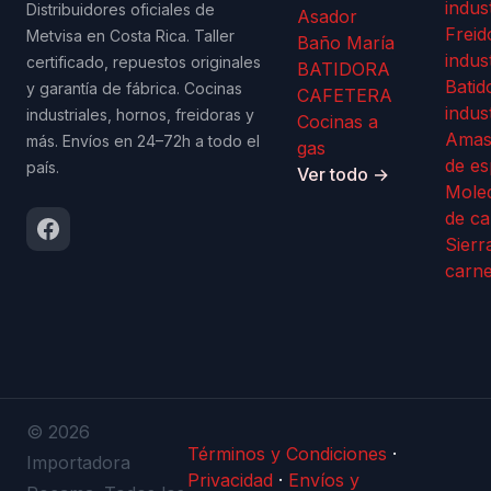
indus
Distribuidores oficiales de
Asador
Freid
Metvisa en Costa Rica. Taller
Baño María
indus
certificado, repuestos originales
BATIDORA
Batid
y garantía de fábrica. Cocinas
CAFETERA
indus
industriales, hornos, freidoras y
Cocinas a
Amas
más. Envíos en 24–72h a todo el
gas
de es
país.
Ver todo →
Mole
de ca
Sierr
carn
© 2026
Términos y Condiciones
·
Importadora
Privacidad
·
Envíos y