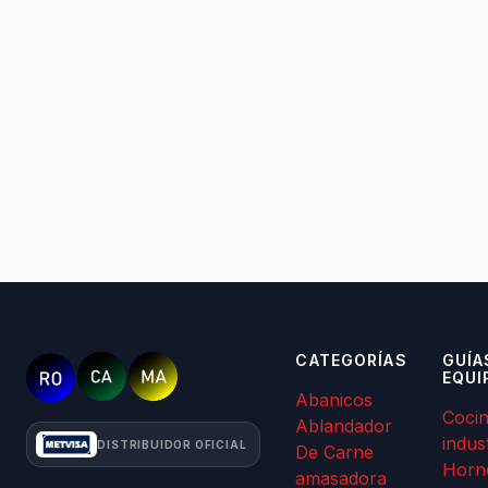
CATEGORÍAS
GUÍA
EQUI
Abanicos
Coci
Ablandador
indus
DISTRIBUIDOR OFICIAL
De Carne
Horn
amasadora