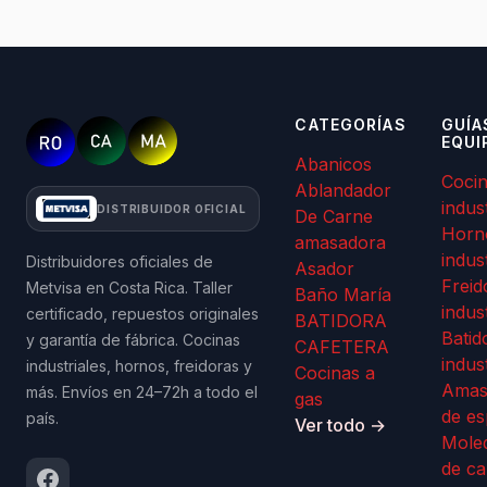
CATEGORÍAS
GUÍA
EQUI
Abanicos
Coci
Ablandador
indus
DISTRIBUIDOR OFICIAL
De Carne
Horn
amasadora
indus
Distribuidores oficiales de
Asador
Freid
Metvisa en Costa Rica. Taller
Baño María
indus
certificado, repuestos originales
BATIDORA
Batid
y garantía de fábrica. Cocinas
CAFETERA
indus
industriales, hornos, freidoras y
Cocinas a
Amas
más. Envíos en 24–72h a todo el
gas
de es
país.
Ver todo →
Mole
de ca