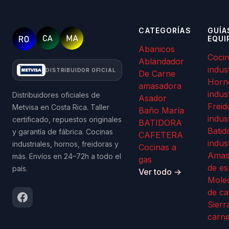
CATEGORÍAS
GUÍA
EQUI
Abanicos
Coci
Ablandador
indus
DISTRIBUIDOR OFICIAL
De Carne
Horn
amasadora
indus
Distribuidores oficiales de
Asador
Freid
Metvisa en Costa Rica. Taller
Baño María
indus
certificado, repuestos originales
BATIDORA
Batid
y garantía de fábrica. Cocinas
CAFETERA
indus
industriales, hornos, freidoras y
Cocinas a
Amas
más. Envíos en 24–72h a todo el
gas
de es
país.
Ver todo →
Mole
de ca
Sierr
carn