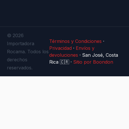
© 2026
Términos y Condiciones
·
Importadora
Privacidad
·
Envíos y
Rocama. Todos los
devoluciones
·
San José, Costa
derechos
Rica 🇨🇷
·
Sitio por Boondon
reservados.