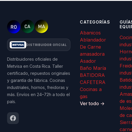
CATEGORÍAS
GUÍA
EQUI
Abanicos
Coci
Ablandador
indus
DISTRIBUIDOR OFICIAL
De Carne
Horn
amasadora
indus
Distribuidores oficiales de
Asador
Freid
Metvisa en Costa Rica. Taller
Baño María
indus
certificado, repuestos originales
BATIDORA
Batid
y garantía de fábrica. Cocinas
CAFETERA
indus
industriales, hornos, freidoras y
Cocinas a
Amas
más. Envíos en 24–72h a todo el
gas
de es
país.
Ver todo →
Mole
de ca
Sierr
carn