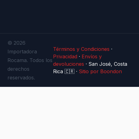
© 2026
Términos y Condiciones
·
Importadora
Privacidad
·
Envíos y
Rocama. Todos los
devoluciones
·
San José, Costa
derechos
Rica 🇨🇷
·
Sitio por Boondon
reservados.