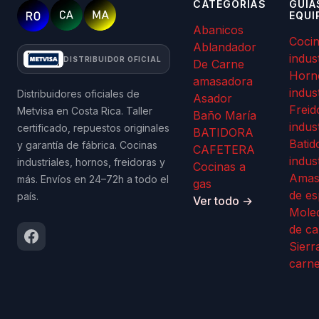
CATEGORÍAS
GUÍA
EQUI
Abanicos
Coci
Ablandador
indus
DISTRIBUIDOR OFICIAL
De Carne
Horn
amasadora
indus
Distribuidores oficiales de
Asador
Freid
Metvisa en Costa Rica. Taller
Baño María
indus
certificado, repuestos originales
BATIDORA
Batid
y garantía de fábrica. Cocinas
CAFETERA
indus
industriales, hornos, freidoras y
Cocinas a
Amas
más. Envíos en 24–72h a todo el
gas
de es
país.
Ver todo →
Mole
de ca
Sierr
carn