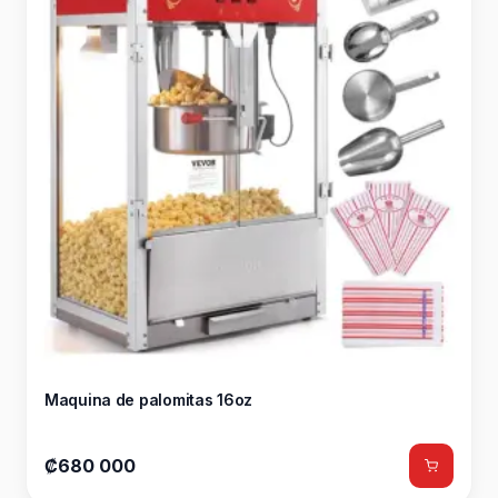
Maquina de palomitas 16oz
₡680 000