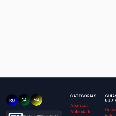
CATEGORÍAS
GUÍA
EQUI
Abanicos
Coci
Ablandador
indus
DISTRIBUIDOR OFICIAL