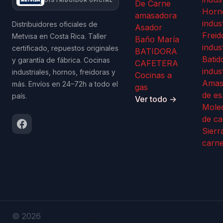
De Carne
Horn
amasadora
indus
Distribuidores oficiales de
Asador
Freid
Metvisa en Costa Rica. Taller
Baño María
indus
certificado, repuestos originales
BATIDORA
Batid
y garantía de fábrica. Cocinas
CAFETERA
indus
industriales, hornos, freidoras y
Cocinas a
Amas
más. Envíos en 24–72h a todo el
gas
de es
país.
Ver todo →
Mole
de ca
Sierr
carn
© 2026