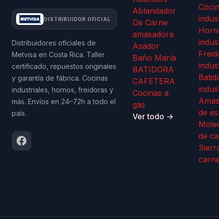
Coci
Ablandador
indus
DISTRIBUIDOR OFICIAL
De Carne
Horn
amasadora
indus
Distribuidores oficiales de
Asador
Freid
Metvisa en Costa Rica. Taller
Baño María
indus
certificado, repuestos originales
BATIDORA
Batid
y garantía de fábrica. Cocinas
CAFETERA
indus
industriales, hornos, freidoras y
Cocinas a
Amas
más. Envíos en 24–72h a todo el
gas
de es
país.
Ver todo →
Mole
de ca
Sierr
carn