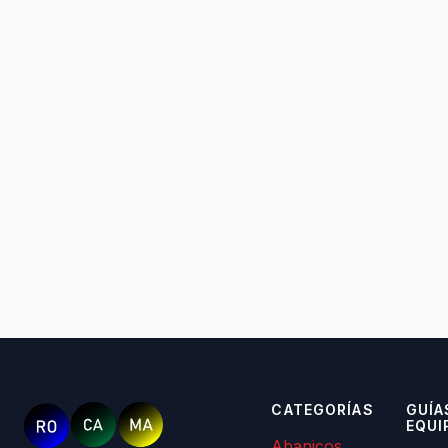
CATEGORÍAS
GUÍA
EQUI
Abanicos