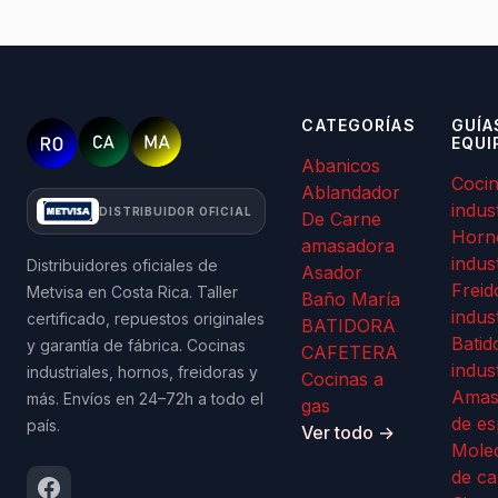
CATEGORÍAS
GUÍA
EQUI
Abanicos
Coci
Ablandador
indus
DISTRIBUIDOR OFICIAL
De Carne
Horn
amasadora
indus
Distribuidores oficiales de
Asador
Freid
Metvisa en Costa Rica. Taller
Baño María
indus
certificado, repuestos originales
BATIDORA
Batid
y garantía de fábrica. Cocinas
CAFETERA
indus
industriales, hornos, freidoras y
Cocinas a
Amas
más. Envíos en 24–72h a todo el
gas
de es
país.
Ver todo →
Mole
de ca