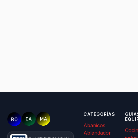
CATEGORÍAS
GUÍA
EQUI
Abanicos
Coci
Ablandador
indus
DISTRIBUIDOR OFICIAL