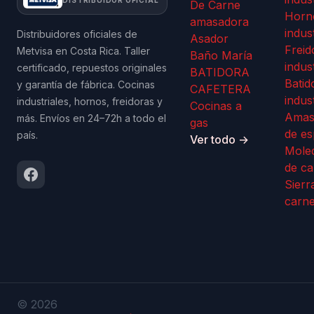
De Carne
Horn
amasadora
indus
Distribuidores oficiales de
Asador
Freid
Metvisa en Costa Rica. Taller
Baño María
indus
certificado, repuestos originales
BATIDORA
Batid
y garantía de fábrica. Cocinas
CAFETERA
indus
industriales, hornos, freidoras y
Cocinas a
Amas
más. Envíos en 24–72h a todo el
gas
de es
país.
Ver todo →
Mole
de ca
Sierr
carn
© 2026