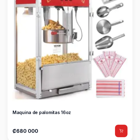
Maquina de palomitas 16oz
₡680 000