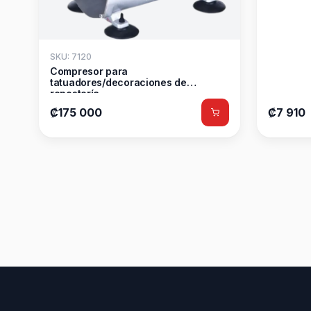
SKU: 7120
Compresor para
tatuadores/decoraciones de
repostería
₡175 000
₡7 910