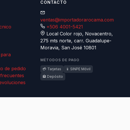
CONTACTO
ventas@importadorarocama.com
écnico
+506 4001-5421
Local Color rojo, Novacentro,
275 mts norte, carr. Guadalupe-
Moravia, San José 10801
 para
MÉTODOS DE PAGO
o de pedido
💳 Tarjetas
📱 SINPE Móvil
 frecuentes
🏦 Depósito
evoluciones
oluciones
·
San José, Costa Rica 🇨🇷
·
Sitio por