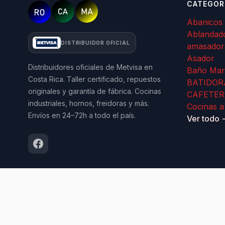
CATEGOR
Abanicos
Ablandad
DISTRIBUIDOR OFICIAL
amasador
Asador
Distribuidores oficiales de Metvisa en
Baño Mar
Costa Rica. Taller certificado, repuestos
BATIDOR
originales y garantía de fábrica. Cocinas
CAFETER
industriales, hornos, freidoras y más.
Cocinas a
Envíos en 24–72h a todo el país.
Ver todo 
© 2026 Importadora Rocama. Todos los derechos
reservados.