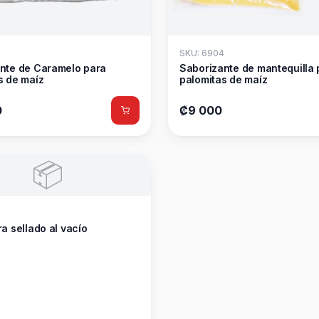
2
SKU: 6904
nte de Caramelo para
Saborizante de mantequilla 
s de maíz
palomitas de maíz
0
₡9 000
📦
a sellado al vacío