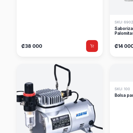
SKU: 690
Saboriza
Palomita
₡38 000
₡14 00
SKU: 100
Bolsa par