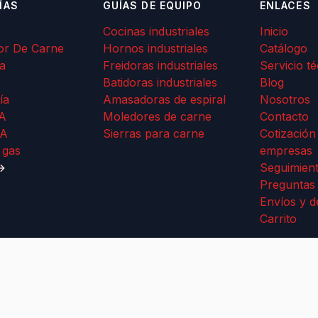
ÍAS
GUÍAS DE EQUIPO
ENLACES
Cocinas industriales
Inicio
or De Carne
Hornos industriales
Catálogo
a
Freidoras industriales
Servicio t
Batidoras industriales
Blog
ía
Amasadoras de espiral
Nosotros
A
Moledores de carne
Contacto
A
Sierras para carne
Cotización
 gas
empresas
→
Seguimient
Preguntas
Envíos y d
Carrito
Términos y Condiciones
·
Privacidad
·
Envíos y dev
Boondon