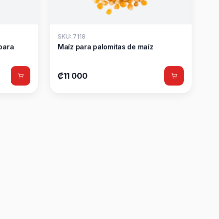
SKU: 7118
para
Maíz para palomitas de maíz
₡11 000