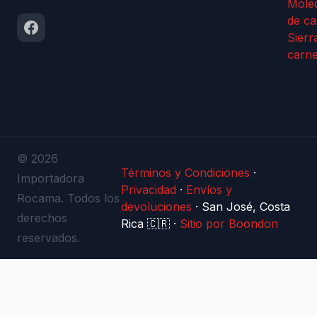
Mole
de ca
Sierr
carn
© 2026
Términos y Condiciones
·
Importadora
Privacidad
·
Envíos y
Rocama. Todos los
devoluciones
·
San José, Costa
derechos
Rica 🇨🇷
·
Sitio por Boondon
reservados.