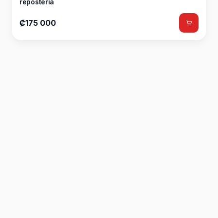
repostería
₡175 000