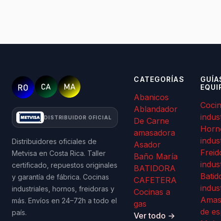
CATEGORÍAS
GUÍA
EQUI
Abanicos
Coci
Ablandador
indus
DISTRIBUIDOR OFICIAL
De Carne
Horn
amasadora
indus
Distribuidores oficiales de
Asador
Freid
Metvisa en Costa Rica. Taller
Baño María
indus
certificado, repuestos originales
BATIDORA
Batid
y garantía de fábrica. Cocinas
CAFETERA
indus
industriales, hornos, freidoras y
Cocinas a
Amas
más. Envíos en 24–72h a todo el
gas
de es
país.
Ver todo →