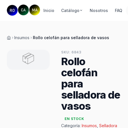
Inicio
Catálogo
Nosotros
FAQ
Insumos
Rollo celofán para selladora de vasos
Inicio
SKU: 6843
📦
Rollo
celofán
para
selladora de
vasos
EN STOCK
Categoría:
Insumos
,
Selladora