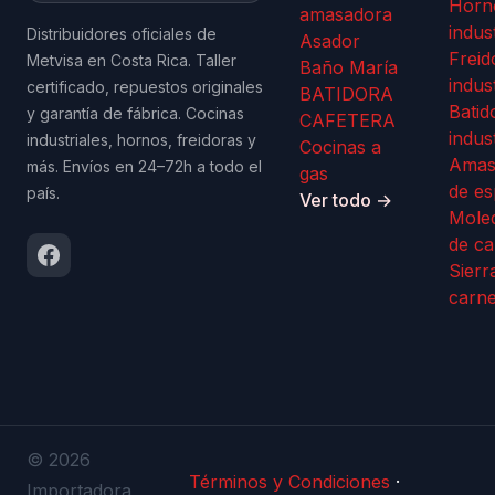
Horn
amasadora
indus
Distribuidores oficiales de
Asador
Freid
Metvisa en Costa Rica. Taller
Baño María
indus
certificado, repuestos originales
BATIDORA
Batid
y garantía de fábrica. Cocinas
CAFETERA
indus
industriales, hornos, freidoras y
Cocinas a
Amas
más. Envíos en 24–72h a todo el
gas
de es
país.
Ver todo →
Mole
de ca
Sierr
carn
© 2026
Términos y Condiciones
·
Importadora