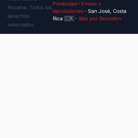
Privacidad
·
Envíos y
Rocama. Todos los
devoluciones
·
San José, Costa
derechos
Rica 🇨🇷
·
Sitio por Boondon
reservados.