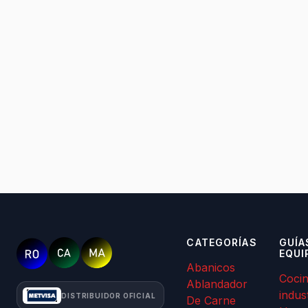
CATEGORÍAS
GUÍA
EQUI
Abanicos
Coci
Ablandador
indus
DISTRIBUIDOR OFICIAL
De Carne