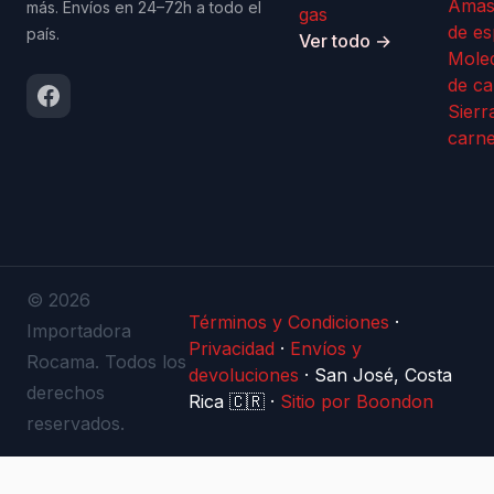
Amas
más. Envíos en 24–72h a todo el
gas
de es
país.
Ver todo →
Mole
de ca
Sierr
carn
© 2026
Términos y Condiciones
·
Importadora
Privacidad
·
Envíos y
Rocama. Todos los
devoluciones
·
San José, Costa
derechos
Rica 🇨🇷
·
Sitio por Boondon
reservados.