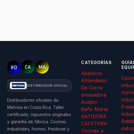
CATEGORÍAS
GUÍA
EQUI
Abanicos
Coci
Ablandador
indus
DISTRIBUIDOR OFICIAL
De Carne
Horn
amasadora
indus
Distribuidores oficiales de
Asador
Freid
Metvisa en Costa Rica. Taller
Baño María
indus
certificado, repuestos originales
BATIDORA
Batid
y garantía de fábrica. Cocinas
CAFETERA
indus
industriales, hornos, freidoras y
Cocinas a